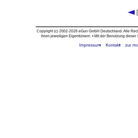
Copyright (c) 2002-2026 eGun GmbH Deutschland. Alle Re
ihren jeweiligen Eigentümern. • Mit der Benutzung dieser
Impressum
Kontakt
zur mo
request time: 0.005954 sec - runtime: 0.017863 sec