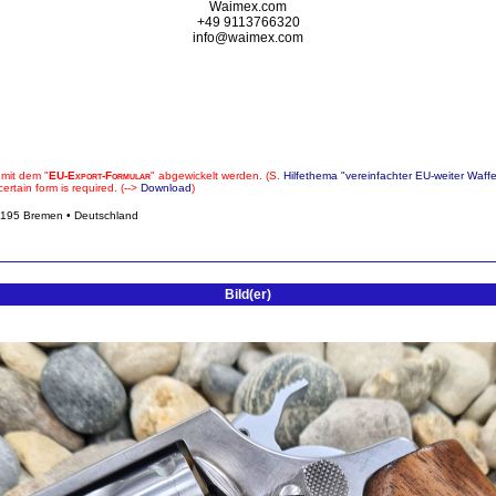
Waimex.com
+49 9113766320
info@waimex.com
 mit dem "
EU-Export-Formular
" abgewickelt werden. (S.
Hilfethema "vereinfachter EU-weiter Waff
rtain form is required. (-->
Download
)
195 Bremen • Deutschland
Bild(er)