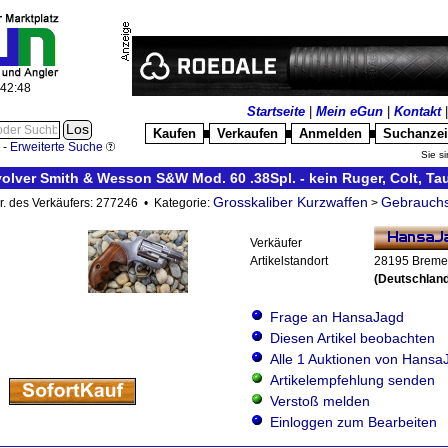
:42:49
Startseite
|
Mein eGun
|
Kontakt
Kaufen
Verkaufen
Anmelden
Suchanze
█
█
█
-
Erweiterte Suche
Sie si
olver Smith & Wesson S&W Mod. 60 .38Spl. - kein Ruger, Colt, Ta
Grosskaliber Kurzwaffen
Gebrauchs
Nr. des Verkäufers: 277246 • Kategorie:
>
Verkäufer
Artikelstandort
28195 Brem
(Deutschland
Frage an HansaJagd
Diesen Artikel beobachten
Alle 1 Auktionen von Hansa
Artikelempfehlung senden
Verstoß melden
Einloggen zum Bearbeiten