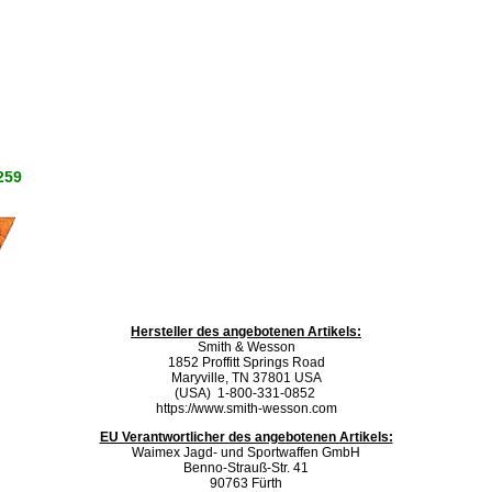
259
Hersteller des angebotenen Artikels:
Smith & Wesson
1852 Proffitt Springs Road
Maryville, TN 37801 USA
(USA) 1-800-331-0852
https://www.smith-wesson.com
EU Verantwortlicher des angebotenen Artikels:
Waimex Jagd- und Sportwaffen GmbH
Benno-Strauß-Str. 41
90763 Fürth