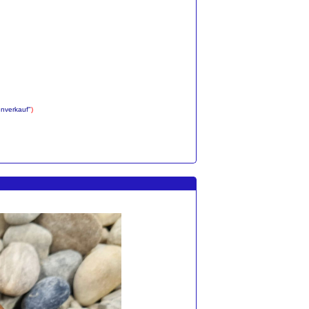
enverkauf"
)