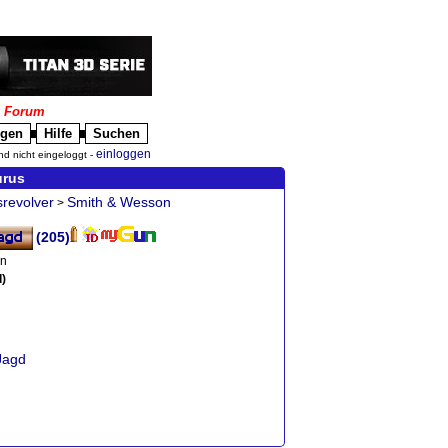
|
Forum
igen
Hilfe
Suchen
█
█
einloggen
nd nicht eingeloggt -
urus
revolver
Smith & Wesson
>
(205)
en
)
Jagd