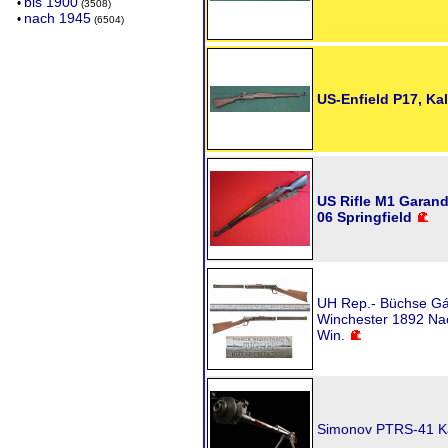
bis 1900
•
(3508)
nach 1945
•
(6504)
US-Enfield P17, Kal
US Rifle M1 Garand
06 Springfield
UH Rep.- Büchse Gára
Winchester 1892 Nac
Win.
Simonov PTRS-41 Ka