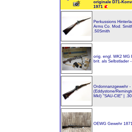
originale D71-Konv
1971
Perkussions Hinterl
Arms Co. Mod. Smith
.50Smith
orig. engl. WK2 MG 
brit. als Selbstlader 
Ordonnanzgewehr -
(Eddystone/Remingt
MkI) "SAU-CIE" | .30
OEWG Gewehr 1871 