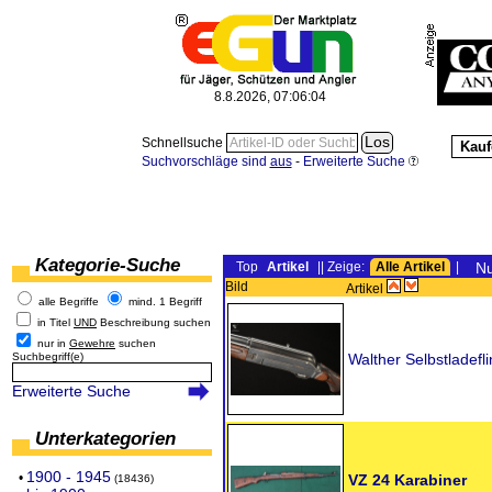
8.8.2026, 07:06:04
Schnellsuche
Kauf
Suchvorschläge sind
aus
-
Erweiterte Suche
Kategorie-Suche
Top
Artikel
|| Zeige:
Alle Artikel
|
Nu
Bild
Artikel
alle Begriffe
mind. 1 Begriff
in Titel
UND
Beschreibung suchen
nur in
Gewehre
suchen
Suchbegriff(e)
Walther Selbstladefli
Erweiterte Suche
Unterkategorien
1900 - 1945
•
VZ 24 Karabiner
(18436)