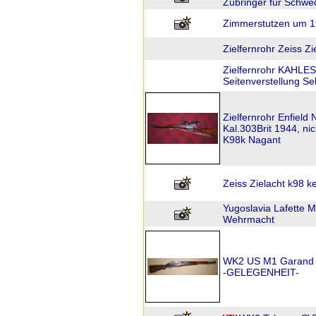
Zubringer für Schw
Zimmerstutzen um 
Zielfernrohr Zeiss Z
Zielfernrohr KAHLE
Seitenverstellung Sel
Zielfernrohr Enfield
Kal.303Brit 1944, nic
K98k Nagant
Zeiss Zielacht k98 k
Yugoslavia Lafette 
Wehrmacht
WK2 US M1 Garand "S
-GELEGENHEIT-