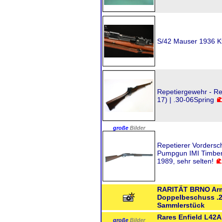
S/42 Mauser 1936 K
Repetiergewehr - R
17) | .30-06Spring
große
Bilder
Repetierer Vordersc
Pumpgun IMI Timber 
1989, sehr selten!
RARITÄT BRNO Arms
Doppelbeschuss .2
Sammlerstück
Rares Enfield L42A1
große
Bilder