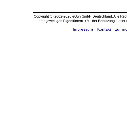
Copyright (c) 2002-2026 eGun GmbH Deutschland. Alle Re
ihren jeweiligen Eigentümern. • Mit der Benutzung dieser
Impressum
Kontakt
zur mo
request time: 0.003891 sec - runtime: 0.296243 sec