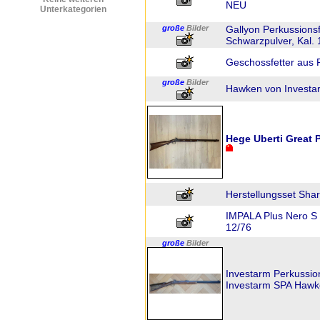
NEU
Unterkategorien
große
Bilder
Gallyon Perkussionsfl
Schwarzpulver, Kal. 
Geschossfetter aus Pl
große
Bilder
Hawken von Investa
Hege Uberti Great Pl
Herstellungsset Sha
IMPALA Plus Nero S -
12/76
große
Bilder
Investarm Perkussi
Investarm SPA Hawke