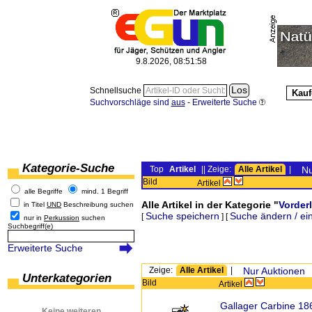
9.8.2026, 08:51:58
Schnellsuche
Kauf
Suchvorschläge sind
aus
-
Erweiterte Suche
Kategorie-Suche
Top
Artikel
|| Zeige:
Alle Artikel
|
Nu
Bild
Artikel
alle Begriffe
mind. 1 Begriff
Alle Artikel in der Kategorie "
Vorder
in Titel
UND
Beschreibung suchen
Suche speichern
Suche ändern / ei
[
] [
nur in
Perkussion
suchen
Suchbegriff(e)
Erweiterte Suche
Zeige:
Alle Artikel
|
Nur Auktionen
Unterkategorien
Bild
Artikel
Gallager Carbine 18
Keine weiteren