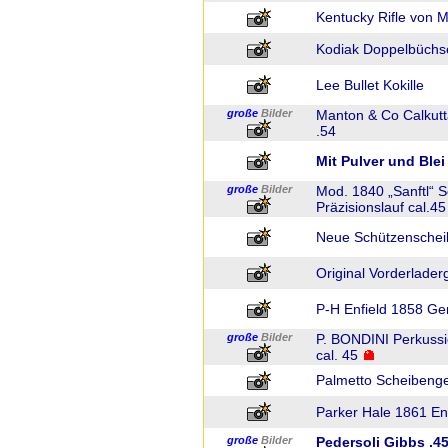
Kentucky Rifle von M
Kodiak Doppelbüchse
Lee Bullet Kokille
große
Bilder
Manton & Co Calkutt
.54
Mit Pulver und Blei
große
Bilder
Mod. 1840 „Sanftl“ 
Präzisionslauf cal.
Neue Schützenschei
Original Vorderlade
P-H Enfield 1858 Ge
große
Bilder
P. BONDINI Perkussio
cal. 45
Palmetto Scheibenge
Parker Hale 1861 En
große
Bilder
Pedersoli Gibbs .45