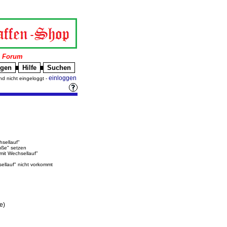
|
Forum
igen
Hilfe
Suchen
█
█
einloggen
nd nicht eingeloggt -
hsellauf"
üße" setzen
"mit Wechsellauf"
sellauf" nicht vorkommt
e)