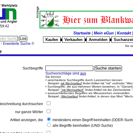
:59:42
Startseite
|
Mein eGun
|
Kontakt
Kaufen
Verkaufen
Anmelden
Suchanze
█
█
█
-
Erweiterte Suche
Sie si
e
Suchbegriffe
Suchvorschläge sind
aus
Sie können
• verschiedene Suchbegriffe durch Leerzeichen trennen
Beispiel:
mit Wechsellauf
findet Artikel mit "mit" und/oder "Wec
• Suchbegriffe, die aus mehreren Worten bestehen, in "Gänsef
Beispiel:
"mit Wechsellauf"
findet Artikel mit der Zeichenkette 
• auszuschließenden Begriffen ein Minuszeichen voranstellen
Beispiel:
-Wechsellauf
findet Artikel, in denen das Wort "Wech
eschreibung durchsuchen
nur ganze Wörter
Artikel anzeigen, die
mindestens einen Begriff beinhalten (ODER-Such
alle Begriffe beinhalten (UND-Suche)