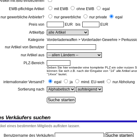
Artikel mit Bild einbeziehen
EWB-pflichtige Artikel
mit EWB
ohne EWB
egal
nur gewerbliche Anbieter?
nur gewerbliche
nur private
egal
Preis von
EUR bis
EUR
Artikeltyp
Kategorie
Vorderladerwaffen > Vorderlader-Gewehre > Perkussi
nur Artikel von Benutzer
nur Artikel aus
PLZ-Bereich
Geben Sie hier entweder eine komplette PLZ ein oder nutzen Sie
können Sie sich z.B. nach der Eingabe von "14" alle Artikel an
"14xxx" lautet.
internationaler Versand?
egal
ja
mind. EU-weit
nur Abholung
Sortierung nach
nes Verkäufers suchen
tikel eines bestimmten Mitglieds auflisten lassen.
Benutzername des Verkäufers