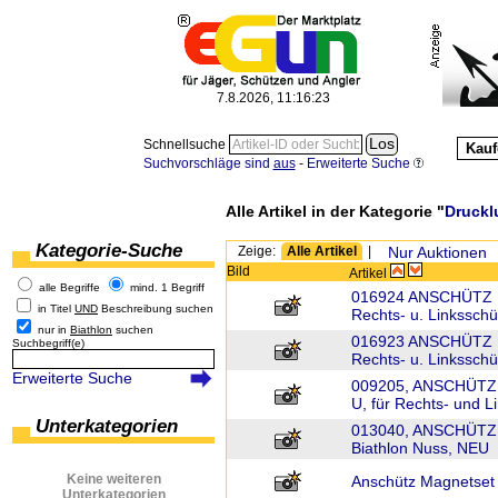
7.8.2026, 11:16:23
Schnellsuche
Kauf
Suchvorschläge sind
aus
-
Erweiterte Suche
Alle Artikel in der Kategorie "
Druckl
Kategorie-Suche
Zeige:
Alle Artikel
|
Nur Auktionen
Bild
Artikel
alle Begriffe
mind. 1 Begriff
016924 ANSCHÜTZ Bi
in Titel
UND
Beschreibung suchen
Rechts- u. Linksschü
nur in
Biathlon
suchen
016923 ANSCHÜTZ Bi
Suchbegriff(e)
Rechts- u. Linksschü
Erweiterte Suche
009205, ANSCHÜTZ, 
U, für Rechts- und 
Unterkategorien
013040, ANSCHÜTZ, 
Biathlon Nuss, NEU
Keine weiteren
Anschütz Magnetset f
Unterkategorien