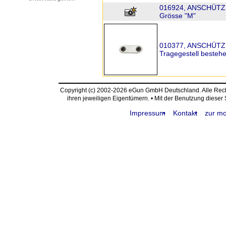
016924, ANSCHÜTZ, 
Grösse "M"
010377, ANSCHÜTZ B
Tragegestell besteh
Copyright (c) 2002-2026 eGun GmbH Deutschland. Alle Re
ihren jeweiligen Eigentümern. • Mit der Benutzung dieser
Impressum
Kontakt
zur mo
request time: 0.004331 sec - runtime: 0.039903 sec