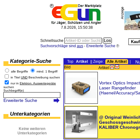
7.8.2026, 15:50:39
Schnellsuche
Kauf
Suchvorschläge sind
aus
-
Erweiterte Suche
Kategorie-Suche
Top
Artikel
|| Zeige:
Alle Artikel
|
Nu
Bild
Artikel
alle Begriffe
mind. 1 Begriff
in Titel
UND
Beschreibung suchen
Vortex Optics Impact
nur in
Elektron. Auswertegeräte
suchen
Laser Rangefinder
Suchbegriff(e)
(Haenel/Accuracy/S
Erweiterte Suche
Unterkategorien
@ Original Weinlic
Geschossgeschwin
KALIBER Chronogr
Keine weiteren
Unterkategorien