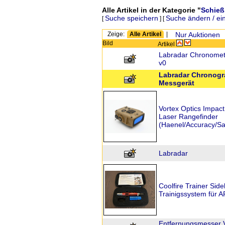
Alle Artikel in der Kategorie "
Schieß
Suche speichern
Suche ändern / ei
[
] [
Zeige:
Alle Artikel
|
Nur Auktionen
Bild
Artikel
Labradar Chronomet
v0
Labradar Chronogr
Messgerät
Vortex Optics Impact
Laser Rangefinder
(Haenel/Accuracy/S
Labradar
Coolfire Trainer Sid
Trainigssystem für 
Entfernungsmesser 