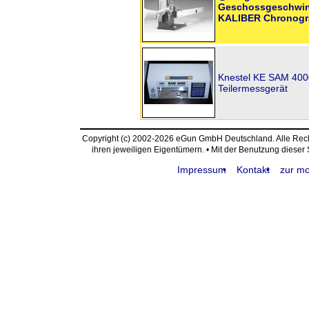
Geschossgeschwin
KALIBER Chronogr
Knestel KE SAM 4000
Teilermessgerät
Copyright (c) 2002-2026 eGun GmbH Deutschland. Alle Re
ihren jeweiligen Eigentümern. • Mit der Benutzung dieser
Impressum
Kontakt
zur mo
request time: 0.003919 sec - runtime: 0.031689 sec