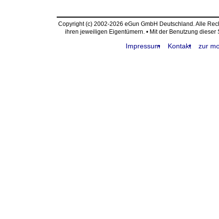
Copyright (c) 2002-2026 eGun GmbH Deutschland. Alle Re
ihren jeweiligen Eigentümern. • Mit der Benutzung dieser
Impressum
Kontakt
zur mo
request time: 0.004330 sec - runtime: 0.047911 sec