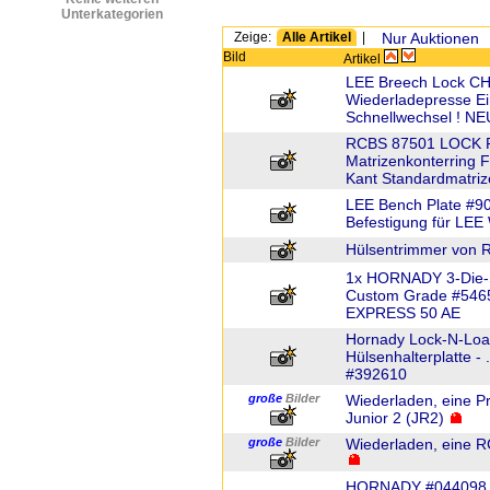
Unterkategorien
Zeige:
Alle Artikel
|
Nur Auktionen
Bild
Artikel
LEE Breech Lock C
Wiederladepresse Ei
Schnellwechsel ! NE
RCBS 87501 LOCK R
Matrizenkonterring F
Kant Standardmatri
LEE Bench Plate #90
Befestigung für LEE
Hülsentrimmer von
1x HORNADY 3-Die-Se
Custom Grade #5465
EXPRESS 50 AE
Hornady Lock-N-Load
Hülsenhalterplatte 
#392610
große
Bilder
Wiederladen, eine 
Junior 2 (JR2)
große
Bilder
Wiederladen, eine R
HORNADY #044098