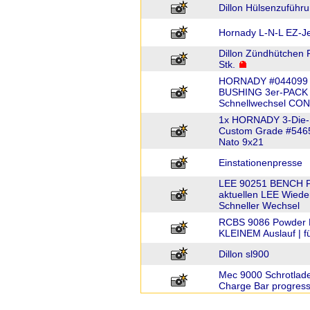
Dillon Hülsenzuführ
Hornady L-N-L EZ-Jec
Dillon Zündhütchen Pi
Stk.
HORNADY #044099
BUSHING 3er-PACK L
Schnellwechsel CO
1x HORNADY 3-Die-Se
Custom Grade #546
Nato 9x21
Einstationenpresse
LEE 90251 BENCH PL
aktuellen LEE Wied
Schneller Wechsel
RCBS 9086 Powder Fun
KLEINEM Auslauf | fü
Dillon sl900
Mec 9000 Schrotlade
Charge Bar progress