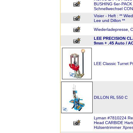
BUSHING 6er-PACK L
Schnellwechsel CO
Visier - Heft : ** Wi
Lee und Dillon **
Wiederladepresse, C
LEE PRECISION CL
9mm + .45 Auto / A
LEE Classic Turret P
DILLON RL 550 C
Lyman #7810224 Rep
Head CARBIDE Hartme
Hülsentrimmer Xpre