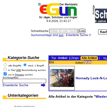
6.8.2026, 21:42:17
Schnellsuche
Kauf
Suchvorschläge sind
aus
-
Erweiterte Suche
Kategorie-Suche
Top
Artikel
|| Zeige:
Alle Artikel
|
Nu
Bild
Artikel
alle Begriffe
mind. 1 Begriff
in Titel
UND
Beschreibung suchen
nur in
Pressen
suchen
Suchbegriff(e)
Hornady Lock-N-Lo
Erweiterte Suche
Unterkategorien
Alle Artikel in der Kategorie "
Wieder
Keine weiteren