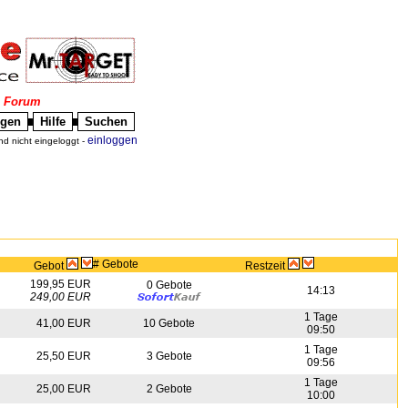
|
Forum
igen
Hilfe
Suchen
█
█
einloggen
nd nicht eingeloggt -
# Gebote
Gebot
Restzeit
199,95 EUR
0 Gebote
14:13
249,00 EUR
1 Tage
41,00 EUR
10 Gebote
09:50
1 Tage
25,50 EUR
3 Gebote
09:56
1 Tage
25,00 EUR
2 Gebote
10:00