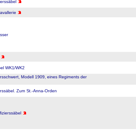
ierssäbel
vallerie
sser
äbel WK1/WK2
ersschwert, Modell 1909, eines Regiments der
erssäbel. Zum St.-Anna-Orden
fizierssäbel