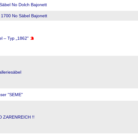
 Säbel No Dolch Bajonett
 1700 No Säbel Bajonett
el – Typ „1862"
lleriesäbel
sser "SEME"
 ZARENREICH !!