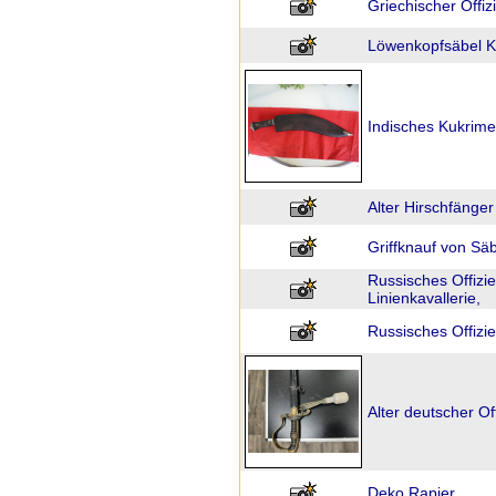
Griechischer Offiz
Löwenkopfsäbel Ka
Indisches Kukrime
Alter Hirschfänger
Griffknauf von S
Russisches Offizi
Linienkavallerie,
Russisches Offizi
Alter deutscher Of
Deko Rapier