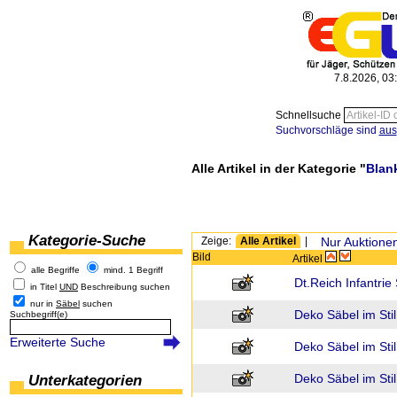
7.8.2026, 03
Schnellsuche
Suchvorschläge sind
aus
Alle Artikel in der Kategorie "
Blan
Kategorie-Suche
Zeige:
Alle Artikel
|
Nur Auktione
Bild
Artikel
alle Begriffe
mind. 1 Begriff
Dt.Reich Infantrie
in Titel
UND
Beschreibung suchen
nur in
Säbel
suchen
Deko Säbel im Stil 
Suchbegriff(e)
Erweiterte Suche
Deko Säbel im Sti
Deko Säbel im Sti
Unterkategorien