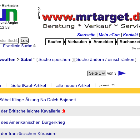
:12:53
Startseite
|
Mein eGun
|
Kontakt
Kaufen
Verkaufen
Anmelden
Suchanze
█
█
█
-
Erweiterte Suche
Sie si
kwaffen
>
Säbel
"
Suche speichern
Suche ändern / einschränken
[
] [
]
von 3
n
|
SofortKauf-Artikel
|
alle neuen Artikel
|
gesamt: 71
 Säbel Klinge Ätzung No Dolch Bajonett
der Britische leichte Kavallerie
l des Amerikanischen Bürgerkrieg
l der französischen Kürasiere