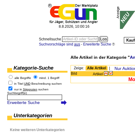
8.8.2026, 10:00:16
Schnellsuche
Kauf
Suchvorschläge sind
aus
-
Erweiterte Suche
Alle Artikel in der Kategorie "
An
Kategorie-Suche
Zeige:
Alle Artikel
|
Nur Auktio
Bild
Artikel
alle Begriffe
mind. 1 Begriff
Mo
in Titel
UND
Beschreibung suchen
nur in
Stippruten
suchen
Suchbegriff(e)
Erweiterte Suche
Unterkategorien
Keine weiteren Unterkategorien