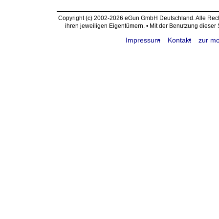
Copyright (c) 2002-2026 eGun GmbH Deutschland. Alle Re
ihren jeweiligen Eigentümern. • Mit der Benutzung dieser
Impressum
Kontakt
zur mo
request time: 0.003943 sec - runtime: 0.023786 sec