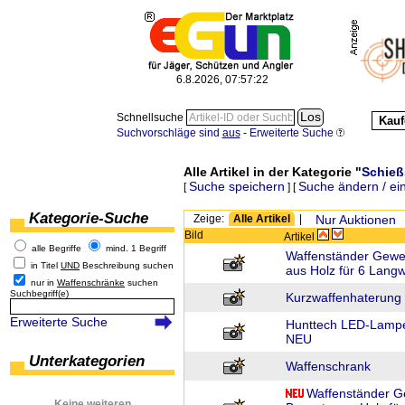
6.8.2026, 07:57:22
Schnellsuche
Kauf
Suchvorschläge sind
aus
-
Erweiterte Suche
Alle Artikel in der Kategorie "
Schieß
Suche speichern
Suche ändern / ei
[
] [
Kategorie-Suche
Zeige:
Alle Artikel
|
Nur Auktionen
Bild
Artikel
alle Begriffe
mind. 1 Begriff
Waffenständer Gewe
in Titel
UND
Beschreibung suchen
aus Holz für 6 Langwa
nur in
Waffenschränke
suchen
Suchbegriff(e)
Kurzwaffenhaterung
Erweiterte Suche
Hunttech LED-Lampe
NEU
Unterkategorien
Waffenschrank
Waffenständer G
Keine weiteren