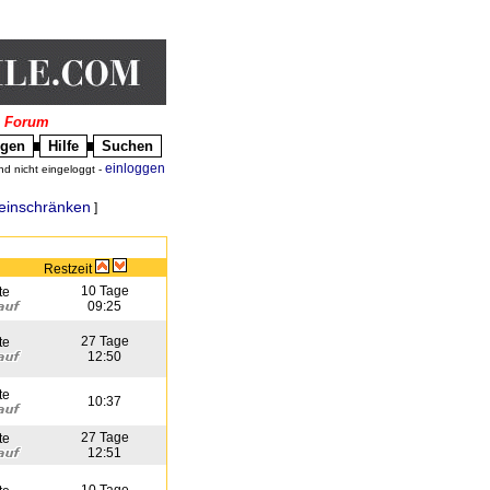
|
Forum
igen
Hilfe
Suchen
█
█
einloggen
nd nicht eingeloggt -
einschränken
]
Restzeit
10 Tage
te
09:25
27 Tage
te
12:50
te
10:37
27 Tage
te
12:51