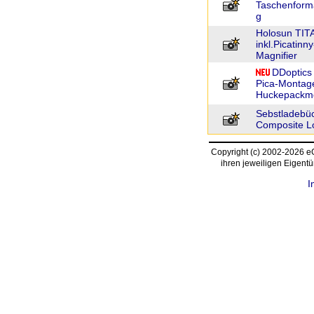
Taschenform
g
Holosun TITA
inkl.Picatin
Magnifier
DDoptics
Pica-Montage
Huckepackm
Sebstladebü
Composite Lo
Copyright (c) 2002-2026 
ihren jeweiligen Eigent
I
request time: 0.003932 sec - runtime: 0.045604 sec