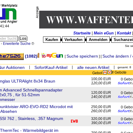
:41:44
Startseite
|
Mein eGun
|
Kontakt
Kaufen
Verkaufen
Anmelden
Suchanze
█
█
█
-
Erweiterte Suche
Sie si
(1082)
Suche speichern
Suche ändern / 
[
] [
Nur Auktionen
|
SofortKauf-Artikel
|
alle neuen Artikel
|
gesamt: 8
# Gebote
Gebot
100,00 EUR
0 Gebo
nglas ULTRAlight 8x34 Braun
120,00 EUR
en Advanced Schnellspannadapter
120,00 EUR
0 Gebo
x0,75 , für 51-52mm
140,00 EUR
chmesser
punktvisier ARO-EVO-RD2 Microdot mit
250,00 EUR
0 Gebo
-Absehen
260,00 EUR
SI 762 , Stainless, .357 Magnum
320,00 EUR
0 Gebo
390,00 EUR
 ThermTec - Wärmebildgerät im