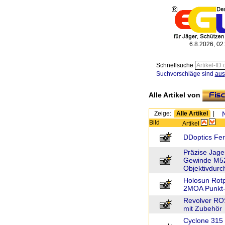
6.8.2026, 02
Schnellsuche
Suchvorschläge sind
aus
Alle Artikel von
Zeige:
Alle Artikel
|
Bild
Artikel
DDoptics Fer
Präzise Jag
Gewinde M52
Objektivdur
Holosun Rot
2MOA Punkt
Revolver ROS
mit Zubehör
Cyclone 315