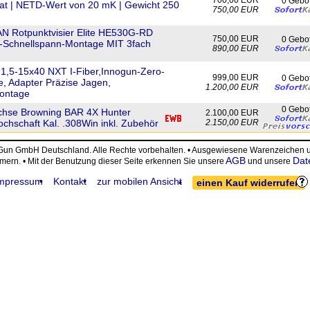
700,00 EUR
0 Gebo
at | NETD-Wert von 20 mK | Gewicht 250
750,00 EUR
N Rotpunktvisier Elite HE530G-RD
750,00 EUR
0 Gebo
ny-Schnellspann-Montage MIT 3fach
890,00 EUR
 1,5-15x40 NXT I-Fiber,Innogun-Zero-
999,00 EUR
0 Gebo
, Adapter Präzise Jagen,
1.200,00 EUR
ontage
0 Gebo
chse Browning BAR 4X Hunter
2.100,00 EUR
chschaft Kal. .308Win inkl. Zubehör
2.150,00 EUR
eGun GmbH Deutschland. Alle Rechte vorbehalten. • Ausgewiesene Warenzeiche
AGB
Dat
ümern. • Mit der Benutzung dieser Seite erkennen Sie unsere
und unsere
mpressum
Kontakt
zur mobilen Ansicht
einen Kauf widerrufen