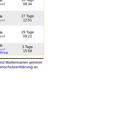
10 Tage
te
08:34
27 Tage
te
12:51
29 Tage
te
08:22
te
3 Tage
15:58
n und Markennamen gehören
enschutzerklärung
an.