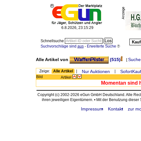
6.8.2026, 23:15:29
Schnellsuche
Kauf
Suchvorschläge sind
aus
-
Erweiterte Suche
Alle Artikel von
(515)
Suche
[
Zeige:
Alle Artikel
|
Nur Auktionen
|
SofortKauf
Bild
Artikel
Momentan sind hi
Copyright (c) 2002-2026 eGun GmbH Deutschland. Alle Re
ihren jeweiligen Eigentümern. • Mit der Benutzung dieser
Impressum
Kontakt
zur mo
request time: 0.003965 sec - runtime: 0.030782 sec