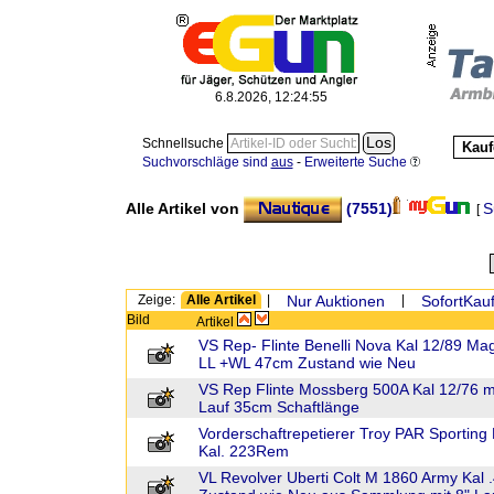
6.8.2026, 12:24:55
Schnellsuche
Kauf
Suchvorschläge sind
aus
-
Erweiterte Suche
Alle Artikel von
(7551)
S
[
Zeige:
Alle Artikel
|
Nur Auktionen
|
SofortKauf
Bild
Artikel
VS Rep- Flinte Benelli Nova Kal 12/89 M
LL +WL 47cm Zustand wie Neu
VS Rep Flinte Mossberg 500A Kal 12/76 m
Lauf 35cm Schaftlänge
Vorderschaftrepetierer Troy PAR Sporting R
Kal. 223Rem
VL Revolver Uberti Colt M 1860 Army Kal 