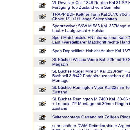
VL Revolver Colt 1848 Replika Kal 31 SP
Fertigung Top Zustand vom Sammler
TRAPP BDF Kettner Turin Kal 16/70 70cm
Choke 1/1 +1/1 lange Seitenplatten
Sportrevolver S&W M 586 Kal .357Magnu
Lauf + Laufgewicht + Holster
Sport Matchpistole FN International Kal 22l
Lauf +verstellbarer Matchgriff rechte Hand
Span.Doppelflinte Habicht Aquirre Kal 16/
SL Büchse Wischo Voere Kal .22lr mit 10 
Magazin
SL Büchse Ruger Mini 14 Kal .223Rem + 
Bushnell 3-9x42 Fadenkreuzabsehen auf
Montage
SL Büchse Remington Viper Kal 22lr im To
Zustand
SL Büchse Remington M 7400 Kal .30-06 S
+ Leupold ZF Montage mit 30mm Ringen 
Zustand
Seitenmontage Garrand mit Zölligen Ring
sehr schöner DWM Reiterkarabiner Argent