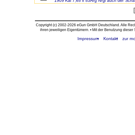
1909 Kal 7,65 x 53Arg Nrgl auch der Schaf
Copyright (c) 2002-2026 eGun GmbH Deutschland. Alle Re
ihren jeweiligen Eigentümern. • Mit der Benutzung dieser
Impressum
Kontakt
zur mo
request time: 0.004592 sec - runtime: 0.066102 sec