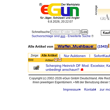
6.8.2026, 20:22:07
Schnellsuche
Kauf
Suchvorschläge sind
aus
-
Erweiterte Suche
Alle Artikel von
(1543)
Zeige:
Alle Artikel
|
Nur Auktionen
|
SofortKauf
Bild
Artikel
Scherping Heinrich DF Mod. Excelsior, Ka
unbedingt anschaun!!
Copyright (c) 2002-2026 eGun GmbH Deutschland. Alle Re
ihren jeweiligen Eigentümern. • Mit der Benutzung dieser
Impressum
Kontakt
zur mo
request time: 0.003917 sec - runtime: 0.027125 sec