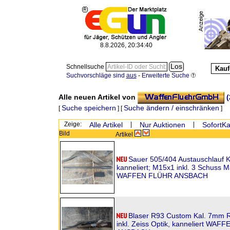
8.8.2026, 20:34:40
Schnellsuche
Kauf
Suchvorschläge sind
aus
-
Erweiterte Suche
Alle neuen Artikel von
(
Suche speichern
Suche ändern / einschränken
[
] [
]
Zeige:
Alle Artikel
|
Nur Auktionen
|
SofortKa
Bild
Artikel
Sauer 505/404 Austauschlauf K
kanneliert; M15x1 inkl. 3 Schuss 
WAFFEN FLÜHR ANSBACH
Blaser R93 Custom Kal. 7mm 
inkl. Zeiss Optik, kanneliert WA