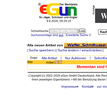
9.8.2026, 09:29:19
Schnellsuche
Kauf
Suchvorschläge sind
aus
-
Erweiterte Suche
Alle neuen Artikel von
Suche speichern
Suche ändern / einschränken
[
] [
]
Zeige:
Alle Artikel
|
Nur Auktionen
|
SofortKa
Bild
Artikel
Momentan sind hi
Copyright (c) 2002-2026 eGun GmbH Deutschland. Alle Re
ihren jeweiligen Eigentümern. • Mit der Benutzung dieser
Impressum
Kontakt
zur mo
request time: 0.003561 sec - runtime: 0.035960 sec