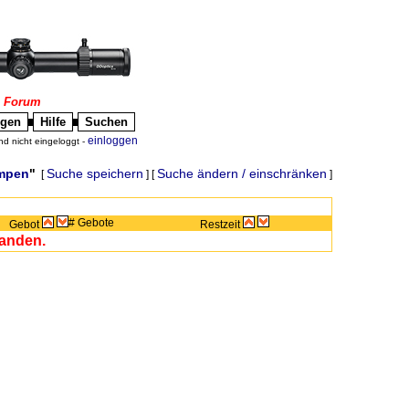
|
Forum
igen
Hilfe
Suchen
█
█
einloggen
nd nicht eingeloggt -
mpen
"
Suche speichern
Suche ändern / einschränken
[
] [
]
# Gebote
Gebot
Restzeit
handen.