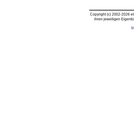
Copyright (c) 2002-2026 
ihren jeweiligen Eigent
I
request time: 0.003808 sec - runtime: 0.031806 sec