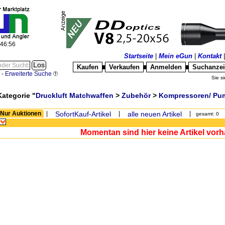
:46:56
Startseite
|
Mein eGun
|
Kontakt
Kaufen
Verkaufen
Anmelden
Suchanze
█
█
█
-
Erweiterte Suche
Sie si
Kategorie "
Druckluft Matchwaffen
>
Zubehör
>
Kompressoren/ Pu
Nur Auktionen
|
SofortKauf-Artikel
|
alle neuen Artikel
|
gesamt: 0
Momentan sind hier keine Artikel vor