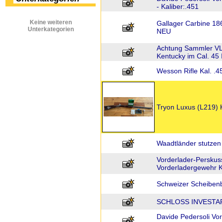
- Kaliber:.451
Keine weiteren
Gallager Carbine 18
Unterkategorien
NEU
Achtung Sammler VL
Kentucky im Cal. 45 
Wesson Rifle Kal. .
Tryon Luxus (L219) K
Waadtländer stutzen
Vorderlader-Perskus
Vorderladergewehr K
Schweizer Scheibenb
SCHLOSS INVESTA
Davide Pedersoli Vor