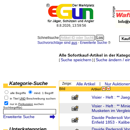
8.8.2026, 13:59:56
Schnellsuche
Kauf
Suchvorschläge sind
aus
-
Erweiterte Suche
Alle Sofortkauf-Artikel in der Katego
Suche speichern
Suche ändern / ei
[
] [
Kategorie-Suche
Zeige:
Alle Artikel
|
Nur Auktione
Bild
Artikel
alle Begriffe
mind. 1 Begriff
Visier - Heft : ** Jae
in Titel
UND
Beschreibung suchen
nur in
Perkussion
suchen
Visier - Heft : ** Min
Suchbegriff(e)
Musketen im Vergleic
Erweiterte Suche
Davide Pedersoli Vo
Enfield 1853 - Kalibe
Unterkategorien
Davide Pedersoli Vo