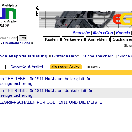
:54:28
Startseite
|
Mein eGun
|
Kontakt
Kaufen
Verkaufen
Anmelden
Suchanze
█
█
█
-
Erweiterte Suche
Sie si
Schießsportausrüstung
>
Griffschalen
"
Suche speichern
Suche 
[
] [
n
|
SofortKauf-Artikel
|
alle neuen Artikel
|
gesamt: 3
en THE REBEL für 1911 Nußbaum heller glatt für
dseitige Sicherung
en THE REBEL für 1911 Nußbaum dunkel glatt für
dseitige Sicherung
ZGRIFFSCHALEN FÜR COLT 1911 UND DIE MEISTE