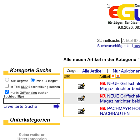
9.8.2026, 08
Schnellsuche
Suchvorschläge sind
aus
Alle neuen Artikel in der Kategorie "
Kategorie-Suche
Zeige:
Alle Artikel
|
Nur Auktione
Bild
Artikel
alle Begriffe
mind. 1 Begriff
NEUE Griffschal
in Titel
UND
Beschreibung suchen
Magazintrichter bei
nur in
Griffschalen
suchen
NEUE Griffschal
Suchbegriff(e)
Magazintrichter bei
Erweiterte Suche
PACHMAYR HOL
NACHBAUTEN
Unterkategorien
Keine weiteren
Unterkategorien