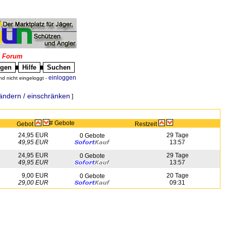
|
Forum
igen
Hilfe
Suchen
█
█
einloggen
nd nicht eingeloggt -
ändern / einschränken
]
# Gebote
Gebot
Restzeit
24,95 EUR
29 Tage
0 Gebote
49,95 EUR
13:57
24,95 EUR
29 Tage
0 Gebote
49,95 EUR
13:57
9,00 EUR
20 Tage
0 Gebote
29,00 EUR
09:31