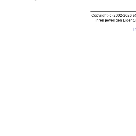
Copyright (c) 2002-2026 
ihren jeweiligen Eigent
I
request time: 0.003943 sec - runtime: 0.033057 sec