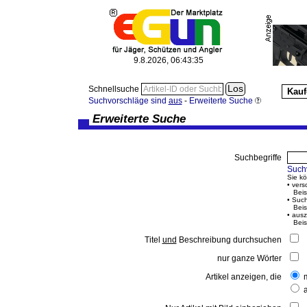
9.8.2026, 06:43:35
Schnellsuche
Kauf
Suchvorschläge sind
aus
-
Erweiterte Suche
Erweiterte Suche
Suchbegriffe
Such
Sie k
• vers
Beisp
• Such
Beisp
• ausz
Beisp
Titel
und
Beschreibung durchsuchen
nur ganze Wörter
Artikel anzeigen, die