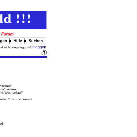
|
Forum
igen
Hilfe
Suchen
█
█
einloggen
nd nicht eingeloggt -
hsellauf"
üße" setzen
"mit Wechsellauf"
sellauf" nicht vorkommt
e)