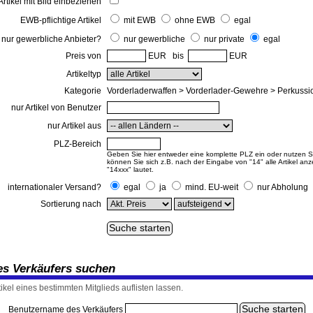
Artikel mit Bild einbeziehen
EWB-pflichtige Artikel
mit EWB
ohne EWB
egal
nur gewerbliche Anbieter?
nur gewerbliche
nur private
egal
Preis von
EUR bis
EUR
Artikeltyp
Kategorie
Vorderladerwaffen > Vorderlader-Gewehre > Perkussi
nur Artikel von Benutzer
nur Artikel aus
PLZ-Bereich
Geben Sie hier entweder eine komplette PLZ ein oder nutzen Sie
können Sie sich z.B. nach der Eingabe von "14" alle Artikel an
"14xxx" lautet.
internationaler Versand?
egal
ja
mind. EU-weit
nur Abholung
Sortierung nach
nes Verkäufers suchen
tikel eines bestimmten Mitglieds auflisten lassen.
Benutzername des Verkäufers