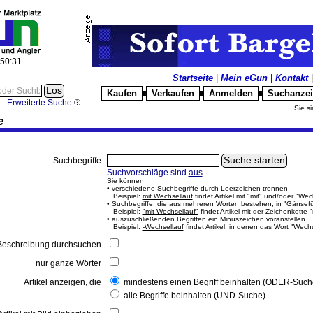
:50:31
Startseite
|
Mein eGun
|
Kontakt
Kaufen
Verkaufen
Anmelden
Suchanze
█
█
█
-
Erweiterte Suche
Sie si
e
Suchbegriffe
Suchvorschläge sind
aus
Sie können
• verschiedene Suchbegriffe durch Leerzeichen trennen
Beispiel:
mit Wechsellauf
findet Artikel mit "mit" und/oder "Wec
• Suchbegriffe, die aus mehreren Worten bestehen, in "Gänsef
Beispiel:
"mit Wechsellauf"
findet Artikel mit der Zeichenkette 
• auszuschließenden Begriffen ein Minuszeichen voranstellen
Beispiel:
-Wechsellauf
findet Artikel, in denen das Wort "Wech
eschreibung durchsuchen
nur ganze Wörter
Artikel anzeigen, die
mindestens einen Begriff beinhalten (ODER-Such
alle Begriffe beinhalten (UND-Suche)