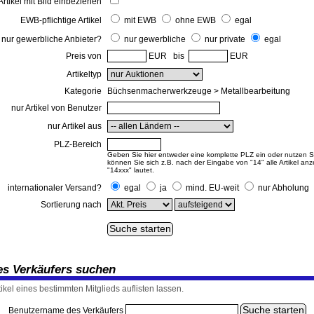
Artikel mit Bild einbeziehen
EWB-pflichtige Artikel
mit EWB
ohne EWB
egal
nur gewerbliche Anbieter?
nur gewerbliche
nur private
egal
Preis von
EUR bis
EUR
Artikeltyp
Kategorie
Büchsenmacherwerkzeuge > Metallbearbeitung
nur Artikel von Benutzer
nur Artikel aus
PLZ-Bereich
Geben Sie hier entweder eine komplette PLZ ein oder nutzen Sie
können Sie sich z.B. nach der Eingabe von "14" alle Artikel an
"14xxx" lautet.
internationaler Versand?
egal
ja
mind. EU-weit
nur Abholung
Sortierung nach
nes Verkäufers suchen
tikel eines bestimmten Mitglieds auflisten lassen.
Benutzername des Verkäufers