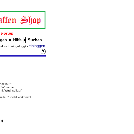
|
Forum
igen
Hilfe
Suchen
█
█
einloggen
nd nicht eingeloggt -
hsellauf"
üße" setzen
"mit Wechsellauf"
sellauf" nicht vorkommt
e)