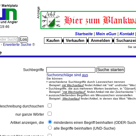
:19:46
Startseite
|
Mein eGun
|
Kontakt
Kaufen
Verkaufen
Anmelden
Suchanze
█
█
█
-
Erweiterte Suche
Sie si
e
Suchbegriffe
Suchvorschläge sind
aus
Sie können
• verschiedene Suchbegriffe durch Leerzeichen trennen
Beispiel:
mit Wechsellauf
findet Artikel mit "mit" und/oder "Wec
• Suchbegriffe, die aus mehreren Worten bestehen, in "Gänsef
Beispiel:
"mit Wechsellauf"
findet Artikel mit der Zeichenkette 
• auszuschließenden Begriffen ein Minuszeichen voranstellen
Beispiel:
-Wechsellauf
findet Artikel, in denen das Wort "Wech
eschreibung durchsuchen
nur ganze Wörter
Artikel anzeigen, die
mindestens einen Begriff beinhalten (ODER-Such
alle Begriffe beinhalten (UND-Suche)