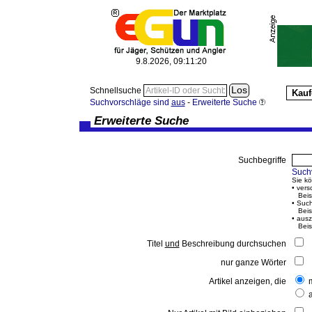
9.8.2026, 09:11:20
Schnellsuche
Kauf
Suchvorschläge sind
aus
-
Erweiterte Suche
Erweiterte Suche
Suchbegriffe
Such
Sie k
• vers
Beisp
• Such
Beisp
• ausz
Beisp
Titel
und
Beschreibung durchsuchen
nur ganze Wörter
Artikel anzeigen, die