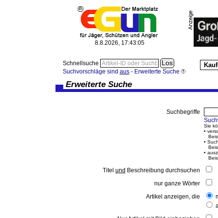
8.8.2026, 17:43:05
Schnellsuche
Kauf
Suchvorschläge sind
aus
-
Erweiterte Suche
Erweiterte Suche
Suchbegriffe
Such
Sie k
• vers
Beisp
• Such
Beisp
• ausz
Beisp
Titel
und
Beschreibung durchsuchen
nur ganze Wörter
Artikel anzeigen, die