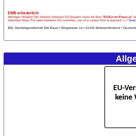
EWB erforderlich!
Wichtiger Hinweis! Der Verkauf zwischen EU-Staaten muss mit dem "
EU-Export-Formular
" a
Important Note! For sales between EU countries, use of a certain form is required. (-->
Down
B&L Handelsgesellschaft Dirk Bayer • Bergstrasse 1a • 41334 Nettetal-Hinsbeck • Deutsch
Allg