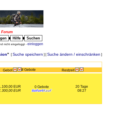
|
Forum
igen
Hilfe
Suchen
█
█
einloggen
nd nicht eingeloggt -
sion
"
Suche speichern
Suche ändern / einschränken
[
] [
]
# Gebote
Gebot
Restzeit
1.100,00 EUR
20 Tage
0 Gebote
1.300,00 EUR
08:27