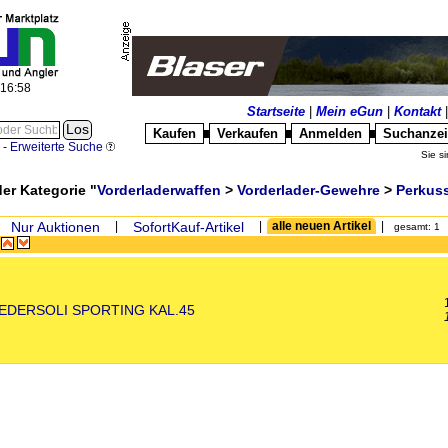
:16:58
Startseite
|
Mein eGun
|
Kontakt
Kaufen
Verkaufen
Anmelden
Suchanze
█
█
█
-
Erweiterte Suche
Sie si
der Kategorie "
Vorderladerwaffen
>
Vorderlader-Gewehre
>
Perkus
Nur Auktionen
|
SofortKauf-Artikel
|
alle neuen Artikel
|
gesamt: 1
l
EDERSOLI SPORTING KAL.45