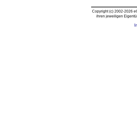
Copyright (c) 2002-2026 
ihren jeweiligen Eigent
I
request time: 0.004304 sec - runtime: 0.027159 sec