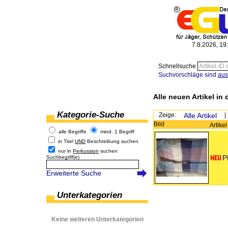
7.8.2026, 19
Schnellsuche
Suchvorschläge sind
aus
Alle neuen Artikel in 
Kategorie-Suche
Zeige:
Alle Artikel
|
Bild
Artike
alle Begriffe
mind. 1 Begriff
in Titel
UND
Beschreibung suchen
nur in
Perkussion
suchen
P
Suchbegriff(e)
Erweiterte Suche
Unterkategorien
Keine weiteren Unterkategorien