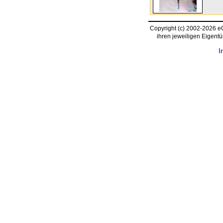
Copyright (c) 2002-2026 
ihren jeweiligen Eigent
I
request time: 0.003614 sec - runtime: 0.037409 sec