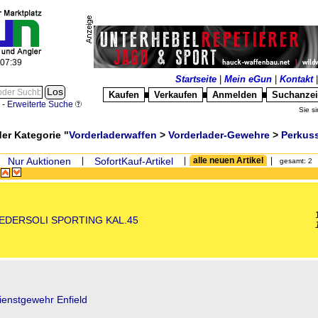
:07:39
Startseite
|
Mein eGun
|
Kontakt
Kaufen
Verkaufen
Anmelden
Suchanze
█
█
█
-
Erweiterte Suche
Sie si
der Kategorie "
Vorderladerwaffen
>
Vorderlader-Gewehre
>
Perkus
Nur Auktionen
|
SofortKauf-Artikel
|
alle neuen Artikel
|
gesamt: 2
l
EDERSOLI SPORTING KAL.45
ienstgewehr Enfield