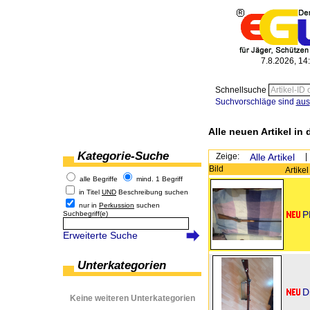
7.8.2026, 14
Schnellsuche
Suchvorschläge sind
aus
Alle neuen Artikel in 
Kategorie-Suche
Zeige:
Alle Artikel
|
Bild
Artike
alle Begriffe
mind. 1 Begriff
in Titel
UND
Beschreibung suchen
nur in
Perkussion
suchen
P
Suchbegriff(e)
Erweiterte Suche
Unterkategorien
D
Keine weiteren Unterkategorien