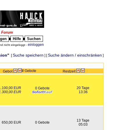
|
Forum
igen
Hilfe
Suchen
█
█
einloggen
nd nicht eingeloggt -
sion
"
Suche speichern
Suche ändern / einschränken
[
] [
]
# Gebote
Gebot
Restzeit
1.100,00 EUR
20 Tage
0 Gebote
1.300,00 EUR
13:36
13 Tage
650,00 EUR
0 Gebote
05:03