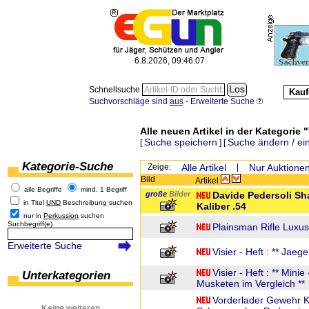
6.8.2026, 09:46:07
Schnellsuche
Kauf
Suchvorschläge sind
aus
-
Erweiterte Suche
Alle neuen Artikel in der Kategorie "
Suche speichern
Suche ändern / ei
[
] [
Kategorie-Suche
Zeige:
Alle Artikel
|
Nur Auktione
Bild
Artikel
alle Begriffe
mind. 1 Begriff
große
Bilder
Davide Pedersoli Sh
in Titel
UND
Beschreibung suchen
Kaliber .54
nur in
Perkussion
suchen
Suchbegriff(e)
Plainsman Rifle Luxu
Erweiterte Suche
Visier - Heft : ** Jaege
Visier - Heft : ** Mini
Unterkategorien
Musketen im Vergleich **
Vorderlader Gewehr K
Keine weiteren