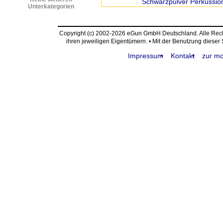
Schwarzpulver Perkussio
Unterkategorien
Copyright (c) 2002-2026 eGun GmbH Deutschland. Alle Re
ihren jeweiligen Eigentümern. • Mit der Benutzung dieser
Impressum
Kontakt
zur mo
request time: 0.004141 sec - runtime: 0.012410 sec