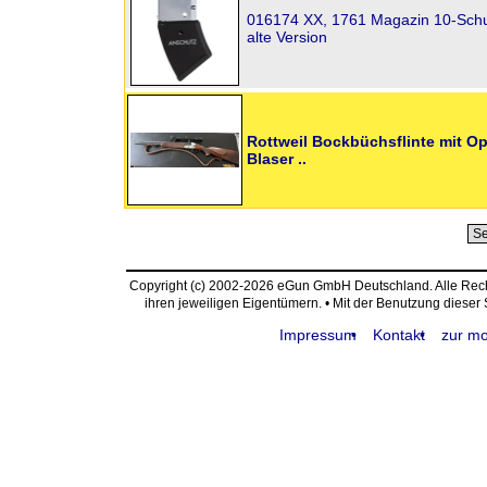
016174 XX, 1761 Magazin 10-Schuss
alte Version
Rottweil Bockbüchsflinte mit Op
Blaser ..
Copyright (c) 2002-2026 eGun GmbH Deutschland. Alle Re
ihren jeweiligen Eigentümern. • Mit der Benutzung dieser
Impressum
Kontakt
zur mo
request time: 0.004546 sec - runtime: 0.365139 sec