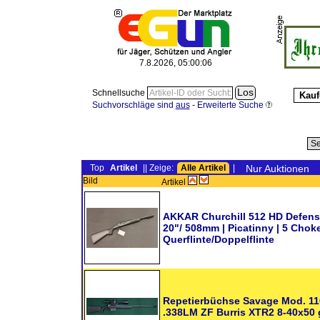
7.8.2026, 05:00:07
Schnellsuche
Kauf
Suchvorschläge sind
aus
-
Erweiterte Suche
Top
Artikel
|| Zeige:
Alle Artikel
|
Nur Auktionen
Bild
Artikel
AKKAR Churchill 512 HD Defense 
20"/ 508mm | Picatinny | 5 Choke
Querflinte/Doppelflinte
Repetierbüchse Savage Mod. 110
.338LM ZF Burris XTR2 8-40x50 