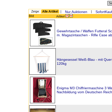
Zeige:
Alle Artikel
|
Nur Auktionen
|
SofortKauf
Bild
Artikel
Gewehrtasche / Waffen Futteral 
m. Magazintaschen - Rifle Case ab
Hängesessel Weiß-Blau - mit Querh
120kg
Enigma M3 Chiffriermaschine 3 Wa
Nachbildung vom Deutschen Reic