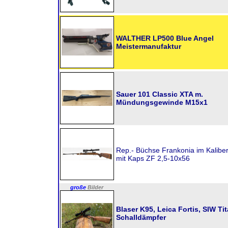
WALTHER LP500 Blue Angel
Meistermanufaktur
Sauer 101 Classic XTA m.
Mündungsgewinde M15x1
Rep.- Büchse Frankonia im Kaliber
mit Kaps ZF 2,5-10x56
große
Bilder
Blaser K95, Leica Fortis, SIW Ti
Schalldämpfer