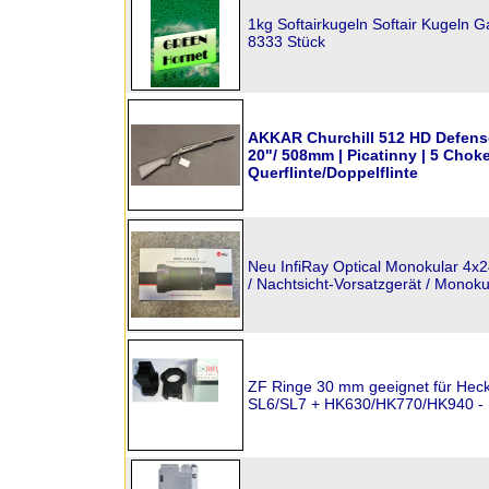
1kg Softairkugeln Softair Kugeln 
8333 Stück
AKKAR Churchill 512 HD Defense 
20"/ 508mm | Picatinny | 5 Choke
Querflinte/Doppelflinte
Neu InfiRay Optical Monokular 4x
/ Nachtsicht-Vorsatzgerät / Monoku
ZF Ringe 30 mm geeignet für Heck
SL6/SL7 + HK630/HK770/HK940 - 