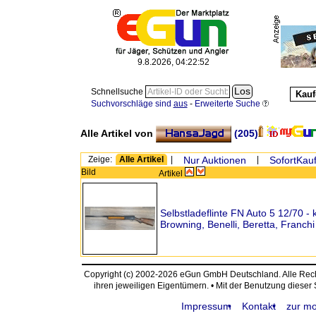
9.8.2026, 04:22:52
Schnellsuche
Kauf
Suchvorschläge sind
aus
-
Erweiterte Suche
Alle Artikel von
(205)
Zeige:
Alle Artikel
|
Nur Auktionen
|
SofortKauf
Bild
Artikel
Selbstladeflinte FN Auto 5 12/70 - 
Browning, Benelli, Beretta, Franchi
Copyright (c) 2002-2026 eGun GmbH Deutschland. Alle Re
ihren jeweiligen Eigentümern. • Mit der Benutzung dieser
Impressum
Kontakt
zur mo