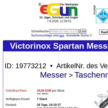
7.8.2026, 12:59:52
Schnellsuche
Kauf
Suchvorschläge sind
aus
-
Erweiterte Suche
Victorinox Spartan Mess
ID: 19773212 • ArtikelNr. des V
Messer
Taschen
>
SofortKauf Preis
29,50 EUR
pro Stück
inkl. MwSt.
Verfügbare Anzahl
7 Stück
Restzeit
28 Tage, 19:10:37