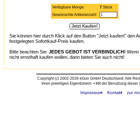
Verfügbare Menge:
7
Stück
Gewünschte Artikelanzahl:
Sie können hier durch Klick auf den Button "Jetzt kaufen!" den A
festgelegten Sofortkauf-Preis kaufen.
Bitte beachten Sie:
JEDES GEBOT IST VERBINDLICH!
Wenn S
nicht ernsthaft kaufen wollen, dann bieten Sie auch nicht!
Copyright (c) 2002-2026 eGun GmbH Deutschland. Alle Re
ihren jeweiligen Eigentümern. • Mit der Benutzung dieser
Impressum
Kontakt
zur mo
request time: 0.004853 sec - runtime: 0.061265 sec