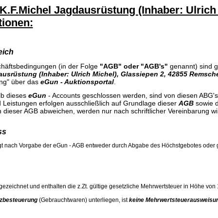
K.F.Michel Jagdausrüstung (Inhaber: Ulrich M
tionen:
eich
häftsbedingungen (in der Folge
"AGB" oder "AGB's"
genannt) sind gü
ausrüstung (Inhaber: Ulrich Michel), Glassiepen 2,
42855 Remsch
ng" über das
eGun - Auktionsportal
.
lb dieses
eGun
- Accounts geschlossen werden, sind von diesen ABG'
 Leistungen erfolgen ausschließlich auf Grundlage dieser
AGB
sowie 
 dieser AGB abweichen, werden nur nach schriftlicher Vereinbarung w
ss
lgt nach Vorgabe der eGun - AGB entweder durch Abgabe des Höchstgebotes oder g
sgezeichnet und enthalten die z.Zt. gültige gesetzliche Mehrwertsteuer in Höhe von
nzbesteuerung
(Gebrauchtwaren) unterliegen, ist
keine Mehrwertsteuerausweisu