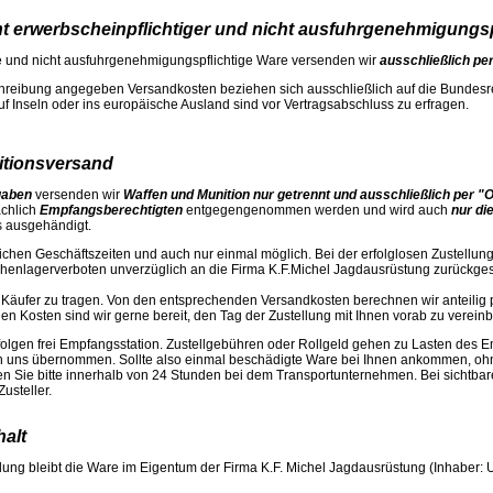
t erwerbscheinpflichtiger und nicht ausfuhrgenehmigungsp
ge und nicht ausfuhrgenehmigungspflichtige Ware versenden wir
ausschließlich pe
chreibung angegeben Versandkosten beziehen sich ausschließlich auf die Bundesr
uf Inseln oder ins europäische Ausland sind vor Vertragsabschluss zu erfragen.
itionsversand
rgaben
versenden wir
Waffen und Munition nur getrennt und ausschließlich
per "O
ächlich
Empfangsberechtigten
entgegengenommen werden und wird auch
nur d
s ausgehändigt.
lichen Geschäftszeiten und auch nur einmal möglich. Bei der erfolglosen Zustellung
henlagerverboten unverzüglich an die Firma K.F.Michel Jagdausrüstung zurückges
 Käufer zu tragen. Von den entsprechenden Versandkosten berechnen wir anteilig 
n Kosten sind wir gerne bereit, den Tag der Zustellung mit Ihnen vorab zu vereinb
folgen frei Empfangsstation. Zustellgebühren oder Rollgeld gehen zu Lasten des 
on uns übernommen. Sollte also einmal beschädigte Ware bei Ihnen ankommen, oh
eren Sie bitte innerhalb von 24 Stunden bei dem Transportunternehmen. Bei sicht
usteller.
alt
lung bleibt die Ware im Eigentum der Firma K.F. Michel Jagdausrüstung (Inhaber: U