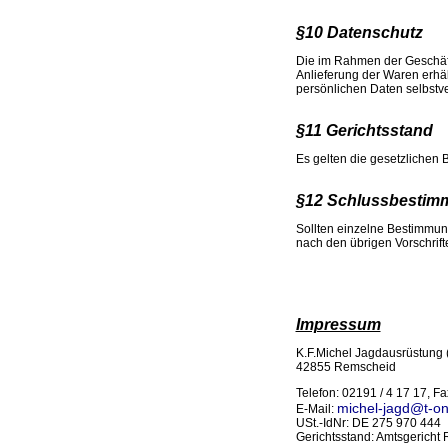
§10 Datenschutz
Die im Rahmen der Geschäft
Anlieferung der Waren erhäl
persönlichen Daten selbstve
§11 Gerichtsstand
Es gelten die gesetzlichen 
§12 Schlussbesti
Sollten einzelne Bestimmun
nach den übrigen Vorschrift
Impressum
K.F.Michel Jagdausrüstung (
42855 Remscheid
Telefon: 02191 / 4 17 17, Fa
michel-jagd@t-on
E-Mail:
USt.-IdNr: DE 275 970 444
Gerichtsstand: Amtsgericht