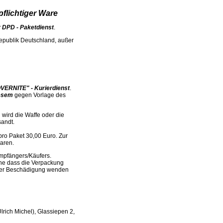
flichtiger Ware
r DPD - Paketdienst
.
epublik Deutschland, außer
VERNITE" - Kurierdienst
.
iesem
gegen Vorlage des
 wird die Waffe oder die
andt.
pro Paket 30,00 Euro. Zur
aren.
Empfängers/Käufers.
ne dass die Verpackung
barer Beschädigung wenden
lrich Michel), Glassiepen 2,