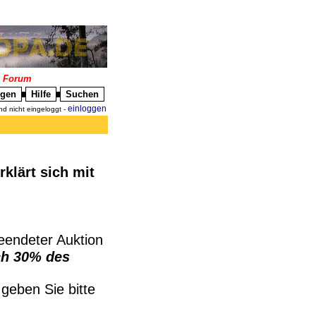
|
Forum
igen
Hilfe
Suchen
█
█
einloggen
nd nicht eingeloggt -
rklärt sich mit
beendeter Auktion
ch 30% des
geben Sie bitte