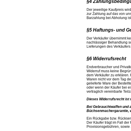
§4 Zahlungsbeding
Der jeweilige Kaufpreis wir
zur Zahlung auf das von un
Barzahlung bei Abholung ist
§5 Haftungs- und 
Der Verkäufer übernimmt ke
nachlässiger Behandlung so
Lieferungen des Verkäufers 
§6 Widerrufsrecht
Endverbraucher und Privat
Widerruf muss keine Begrün
dem Verkäufer zu erklären. 
Waren nicht vor dem Tag de
gelieferte Ware der Bestell
oder wenn der Käufer bei ei
vertraglich vereinbarte Teil
Dieses Widerrufsrecht ist
Bei Gebrauchtwaffen und 
Büchsenmachergarantie, w
Ein Rückgabe bzw. Rücksend
Der Käufer trägt im Fall de
Provisionsgebühren, sowie 