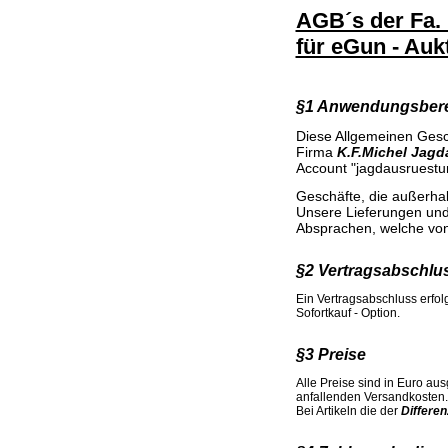
AGB´s der Fa. 
für eGun - Auk
§1 Anwendungsber
Diese Allgemeinen Gesc
Firma
K.F.Michel Jagd
Account "jagdausruestu
Geschäfte, die außerha
Unsere Lieferungen und
Absprachen, welche von
§2 Vertragsabschlu
Ein Vertragsabschluss erfo
Sofortkauf - Option.
§3 Preise
Alle Preise sind in Euro au
anfallenden Versandkosten.
Bei Artikeln die der
Differe