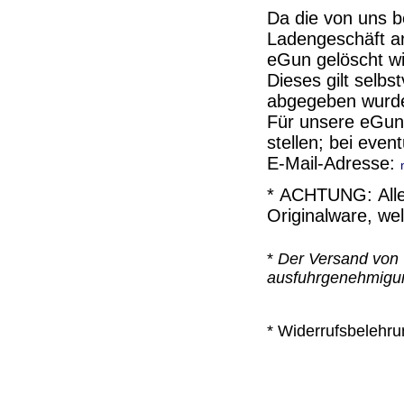
Da die von uns b
Ladengeschäft an
eGun gelöscht wi
Dieses gilt selbs
abgegeben wurd
Für unsere eGun 
stellen; bei eve
E-Mail-Adresse:
* ACHTUNG: Alle 
Originalware, we
*
Der Versand von 
ausfuhrgenehmigung
* Widerrufsbelehru