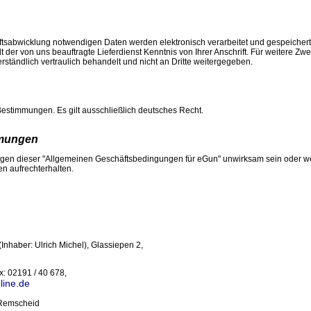
sabwicklung notwendigen Daten werden elektronisch verarbeitet und gespeichert. 
t der von uns beauftragte Lieferdienst Kenntnis von Ihrer Anschrift. Für weitere Zw
rständlich vertraulich behandelt und nicht an Dritte weitergegeben.
Bestimmungen. Es gilt ausschließlich deutsches Recht.
mmungen
gen dieser "Allgemeinen Geschäftsbedingungen für eGun" unwirksam sein oder wer
en aufrechterhalten.
Inhaber: Ulrich Michel), Glassiepen 2,
x: 02191 / 40 678,
line.de
 Remscheid