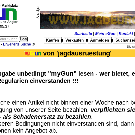
:05:38
Startseite
|
Mein eGun
|
Kontakt
Kaufen
Verkaufen
Anmelden
Suchanze
█
█
█
-
Erweiterte Suche
Sie si
von 'jagdausruestung'
"myGun"
abgabe unbedingt
lesen - wer bietet, e
egularien einverstanden !!!
lche einen Artikel nicht binnen einer Woche nach 
gung von unserer Seite bezahlen,
verpflichten si
 als Schadenersatz zu bezahlen
.
eren Bedingungen nicht einverstanden sind, dann 
onen kein Angebot ab.