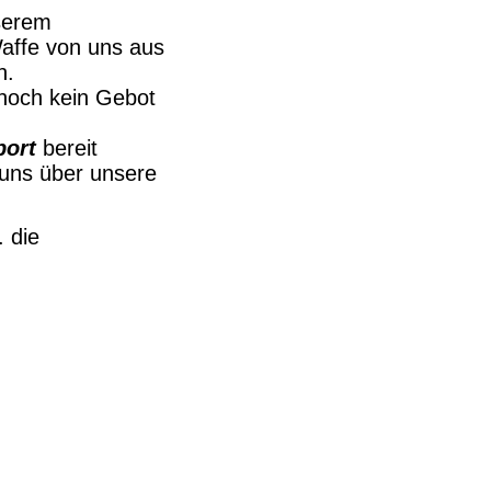
nserem
affe von uns aus
n.
e noch kein Gebot
port
bereit
 uns über unsere
 die