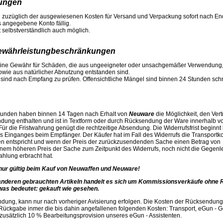
ungen
d zuzüglich der ausgewiesenen Kosten für Versand und Ver­packung sofort nach End
s angegebene Konto fällig.
 selbstverständlich auch möglich.
Gewährleistungbeschränkungen
ine Gewähr für Schäden, die aus ungeeigneter oder unsachgemäßer Verwendung, 
wie aus natürlicher Abnutzung entstanden sind.
sind nach Empfang zu prüfen. Offensichtliche Mängel sind binnen 24 Stunden schri
kunden haben binnen 14 Tagen nach Erhalt von
Neuware
die Möglichkeit, den Vert
dung enthalten und ist in Textform oder durch Rücksendung der Ware innerhalb 
Für die Fristwahrung genügt die rechtzeitige Absendung. Die Widerrufsfrist beginnt 
s Einganges beim Empfänger. Der Käufer hat im Fall des Widerrufs die Transportko
ten entspricht und wenn der Preis der zurückzusendenden Sache einen Betrag von 
nem höheren Preis der Sache zum Zeitpunkt des Widerrufs, noch nicht die Gegenle
zahlung erbracht hat.
 nur gültig beim Kauf von Neuwaffen und Neuware!
anderen gebrauchten Artikeln handelt es sich um Kommissionsverkäufe ohne
as bedeutet: gekauft wie gesehen.
ung, kann nur nach vorheriger Avisierung erfolgen. Die Kosten der Rücksendung
r Rückgabe inmer die bis dahin angefallenen folgenden Kosten: Transport, eGun - 
zusätzlich 10 % Bearbeitungsprovision unseres eGun - Assistenten.