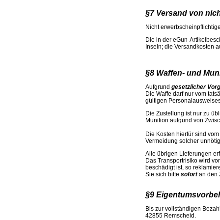
§7 Versand von nich
Nicht erwerbscheinpflichti
Die in der eGun-Artikelbes
Inseln; die Versandkosten a
§8 Waffen- und Mun
Aufgrund
gesetzlicher Vo
Die Waffe darf nur vom tats
gültigen Personalausweise
Die Zustellung ist nur zu üb
Munition aufgund von Zwisc
Die Kosten hierfür sind vom
Vermeidung solcher unnötige
Alle übrigen Lieferungen er
Das Transportrisiko wird v
beschädigt ist, so reklami
Sie sich bitte
sofort
an den Z
§9 Eigentumsvorbeh
Bis zur vollständigen Bezah
42855 Remscheid.