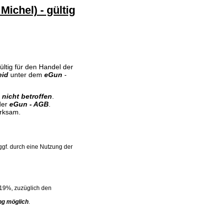
ichel) - gültig
ltig für den Handel der
eid
unter dem
eGun
-
s
nicht betroffen
.
der
eGun - AGB
.
irksam.
gf. durch eine Nutzung der
 19%, zuzüglich den
ng möglich
.