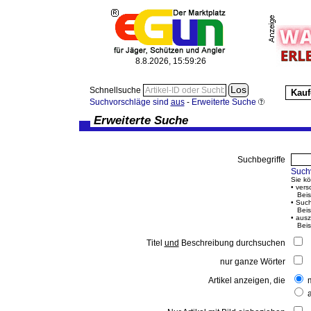
8.8.2026, 15:59:27
Schnellsuche
Kauf
Suchvorschläge sind
aus
-
Erweiterte Suche
Erweiterte Suche
Suchbegriffe
Such
Sie k
• vers
Beisp
• Such
Beisp
• ausz
Beisp
Titel
und
Beschreibung durchsuchen
nur ganze Wörter
Artikel anzeigen, die